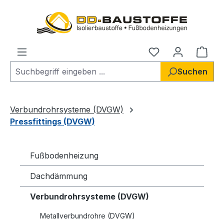
Zum Hauptinhalt springen
Du hast 0 Produ
Ware
Suchen
Verbundrohrsysteme (DVGW)
Pressfittings (DVGW)
Fußbodenheizung
Dachdämmung
Verbundrohrsysteme (DVGW)
Metallverbundrohre (DVGW)