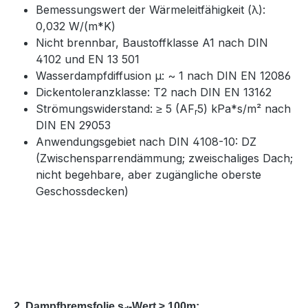
Bemessungswert der Wärmeleitfähigkeit (λ):
0,032 W/(m*K)
Nicht brennbar, Baustoffklasse A1 nach DIN
4102 und EN 13 501
Wasserdampfdiffusion μ: ~ 1 nach DIN EN 12086
Dickentoleranzklasse: T2 nach DIN EN 13162
Strömungswiderstand: ≥ 5 (AF
5) kPa*s/m² nach
r
DIN EN 29053
Anwendungsgebiet nach DIN 4108-10: DZ
(Zwischensparrendämmung; zweischaliges Dach;
nicht begehbare, aber zugängliche oberste
Geschossdecken)
2. Dampfbremsfolie s
-Wert ≥ 100m: