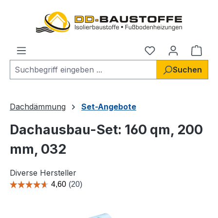
Zum Hauptinhalt springen
Du hast 0 Produ
Ware
Suchen
Dachdämmung
Set-Angebote
Dachausbau-Set: 160 qm, 200
mm, 032
Diverse Hersteller
Bildergalerie überspringen