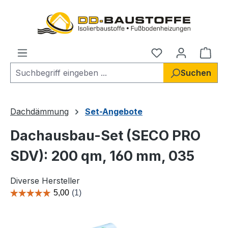
Zum Hauptinhalt springen
Du hast 0 Produ
Ware
Suchen
Dachdämmung
Set-Angebote
Dachausbau-Set (SECO PRO
SDV): 200 qm, 160 mm, 035
Diverse Hersteller
Bildergalerie überspringen