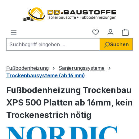
Zum Hauptinhalt springen
Du hast 0 Produ
Ware
Suchen
Fußbodenheizung
Sanierungssysteme
Trockenbausysteme (ab 16 mm)
Fußbodenheizung Trockenbau
XPS 500 Platten ab 16mm, kein
Trockenestrich nötig